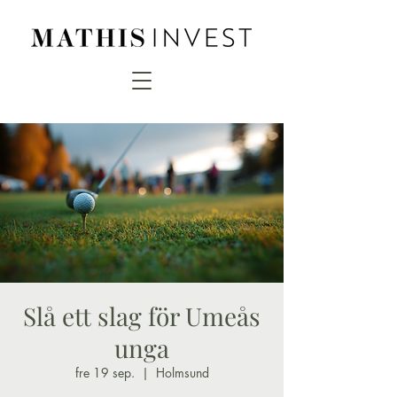
Slå ett slag för Umeås
unga
fre 19 sep.
  |  
Holmsund